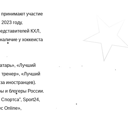
 принимают участие
2023 году,
редставителей КХЛ,
наличие у хоккеиста
атарь», «Лучший
й тренер», «Лучший
за иностранцев).
ы и блогеры России.
Cпортса”, Sport24,
с Online»,