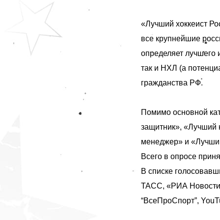
«Лучший хоккеист Ро
все крупнейшие росс
определяет лучшего 
так и НХЛ (а потенци
гражданства РФ.
Помимо основной ка
защитник», «Лучший 
менеджер» и «Лучший
Всего в опросе прин
В списке голосовав
ТАСС, «РИА Новости»,
“ВсеПроСпорт”, YouTu