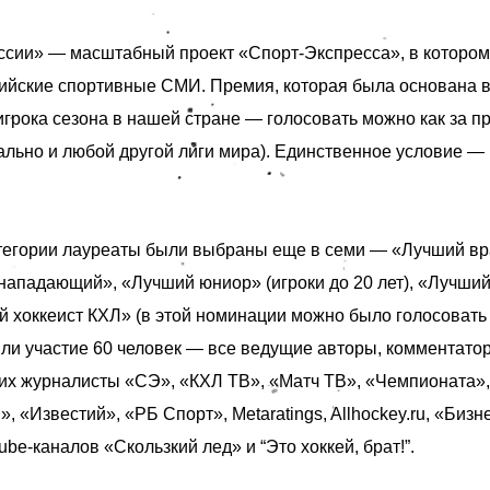
ссии» — масштабный проект «Спорт-Экспресса», в котором
ийские спортивные СМИ. Премия, которая была основана в 
игрока сезона в нашей стране — голосовать можно как за п
ально и любой другой лиги мира). Единственное условие — 
тегории лауреаты были выбраны еще в семи — «Лучший вр
нападающий», «Лучший юниор» (игроки до 20 лет), «Лучши
 хоккеист КХЛ» (в этой номинации можно было голосовать 
яли участие 60 человек — все ведущие авторы, комментатор
ших
журналисты «СЭ», «КХЛ ТВ», «Матч ТВ», «Чемпионата», 
 «Известий», «РБ Спорт», Metaratings, Allhockey.ru, «Бизне
be-каналов «Скользкий лед» и “Это хоккей, брат!”.