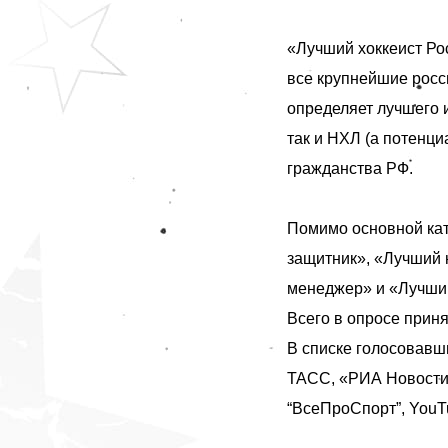
«Лучший хоккеист Ро
все крупнейшие росс
определяет лучшего 
так и НХЛ (а потенци
гражданства РФ.
Помимо основной ка
защитник», «Лучший 
менеджер» и «Лучший
Всего в опросе прин
В списке голосовав
ТАСС, «РИА Новости»,
“ВсеПроСпорт”, YouTu