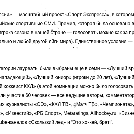
ссии» — масштабный проект «Спорт-Экспресса», в котором
ийские спортивные СМИ. Премия, которая была основана в 
игрока сезона в нашей стране — голосовать можно как за п
ально и любой другой лиги мира). Единственное условие — 
тегории лауреаты были выбраны еще в семи — «Лучший вр
нападающий», «Лучший юниор» (игроки до 20 лет), «Лучши
 хоккеист КХЛ» (в этой номинации можно было голосовать 
яли участие 60 человек — все ведущие авторы, комментатор
ших
журналисты «СЭ», «КХЛ ТВ», «Матч ТВ», «Чемпионата», 
 «Известий», «РБ Спорт», Metaratings, Allhockey.ru, «Бизне
be-каналов «Скользкий лед» и “Это хоккей, брат!”.