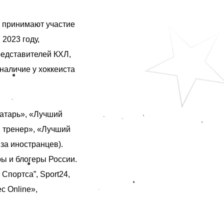
 принимают участие
2023 году,
редставителей КХЛ,
наличие у хоккеиста
атарь», «Лучший
й тренер», «Лучший
за иностранцев).
ы и блогеры России.
Cпортса”, Sport24,
с Online»,