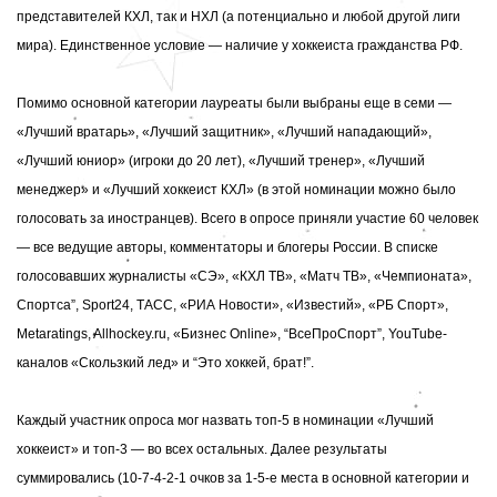
представителей КХЛ, так и НХЛ (а потенциально и любой другой лиги
мира). Единственное условие — наличие у хоккеиста гражданства РФ.
Помимо основной категории лауреаты были выбраны еще в семи —
«Лучший вратарь», «Лучший защитник», «Лучший нападающий»,
«Лучший юниор» (игроки до 20 лет), «Лучший тренер», «Лучший
менеджер» и «Лучший хоккеист КХЛ» (в этой номинации можно было
голосовать за иностранцев). Всего в опросе приняли участие 60 человек
— все ведущие авторы, комментаторы и блогеры России. В списке
голосовавших
журналисты «СЭ», «КХЛ ТВ», «Матч ТВ», «Чемпионата»,
Cпортса”, Sport24, ТАСС, «РИА Новости», «Известий», «РБ Спорт»,
Metaratings, Allhockey.ru, «Бизнес Online», “ВсеПроСпорт”, YouTube-
каналов «Скользкий лед» и “Это хоккей, брат!”.
Каждый участник опроса мог назвать топ-5 в номинации «Лучший
хоккеист» и топ-3 — во всех остальных. Далее результаты
суммировались (10-7-4-2-1 очков за 1-5-е места в основной категории и