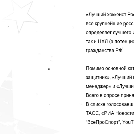
«Лучший хоккеист Ро
все крупнейшие росс
определяет лучшего 
так и НХЛ (а потенци
гражданства РФ.
Помимо основной ка
защитник», «Лучший 
менеджер» и «Лучший
Всего в опросе прин
В списке голосовав
ТАСС, «РИА Новости»,
“ВсеПроСпорт”, YouTu