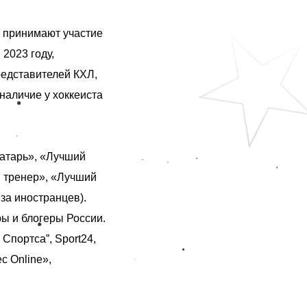
 принимают участие
2023 году,
редставителей КХЛ,
наличие у хоккеиста
атарь», «Лучший
й тренер», «Лучший
за иностранцев).
ы и блогеры России.
Cпортса”, Sport24,
с Online»,