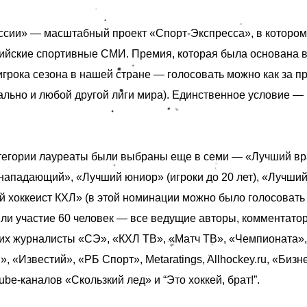
ссии» — масштабный проект «Спорт-Экспресса», в котором
ийские спортивные СМИ. Премия, которая была основана в 
игрока сезона в нашей стране — голосовать можно как за п
ально и любой другой лиги мира). Единственное условие — 
тегории лауреаты были выбраны еще в семи — «Лучший вр
нападающий», «Лучший юниор» (игроки до 20 лет), «Лучши
 хоккеист КХЛ» (в этой номинации можно было голосовать 
яли участие 60 человек — все ведущие авторы, комментатор
ших
журналисты «СЭ», «КХЛ ТВ», «Матч ТВ», «Чемпионата», 
 «Известий», «РБ Спорт», Metaratings, Allhockey.ru, «Бизне
be-каналов «Скользкий лед» и “Это хоккей, брат!”.