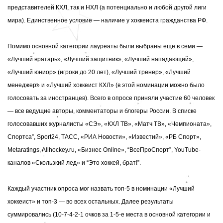
представителей КХЛ, так и НХЛ (а потенциально и любой другой лиги
мира). Единственное условие — наличие у хоккеиста гражданства РФ.
Помимо основной категории лауреаты были выбраны еще в семи —
«Лучший вратарь», «Лучший защитник», «Лучший нападающий»,
«Лучший юниор» (игроки до 20 лет), «Лучший тренер», «Лучший
менеджер» и «Лучший хоккеист КХЛ» (в этой номинации можно было
голосовать за иностранцев). Всего в опросе приняли участие 60 человек
— все ведущие авторы, комментаторы и блогеры России. В списке
голосовавших
журналисты «СЭ», «КХЛ ТВ», «Матч ТВ», «Чемпионата»,
Cпортса”, Sport24, ТАСС, «РИА Новости», «Известий», «РБ Спорт»,
Metaratings, Allhockey.ru, «Бизнес Online», “ВсеПроСпорт”, YouTube-
каналов «Скользкий лед» и “Это хоккей, брат!”.
Каждый участник опроса мог назвать топ-5 в номинации «Лучший
хоккеист» и топ-3 — во всех остальных. Далее результаты
суммировались (10-7-4-2-1 очков за 1-5-е места в основной категории и