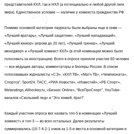
представителей КХЛ, так и НХЛ (а потенциально и любой другой лиги
мира). Единственное условие — наличие у хоккеиста гражданства РФ.
Помимо основной категории лауреаты были выбраны еще в семи —
«Лучший вратарь», «Лучший защитник», «Лучший нападающий»,
«Лучший юниор» (игроки до 20 лет), «Лучший тренер», «Лучший
менеджер» и «Лучший хоккеист КХЛ» (в этой номинации можно было
голосовать за иностранцев). Всего в опросе приняли участие 60 человек
— все ведущие авторы, комментаторы и блогеры России. В списке
голосовавших
журналисты «СЭ», «КХЛ ТВ», «Матч ТВ», «Чемпионата»,
Cпортса”, Sport24, ТАСС, «РИА Новости», «Известий», «РБ Спорт»,
Metaratings, Allhockey.ru, «Бизнес Online», “ВсеПроСпорт”, YouTube-
каналов «Скользкий лед» и “Это хоккей, брат!”.
Каждый участник опроса мог назвать топ-5 в номинации «Лучший
хоккеист» и топ-3 — во всех остальных. Далее результаты
суммировались (10-7-4-2-1 очков за 1-5-е места в основной категории и