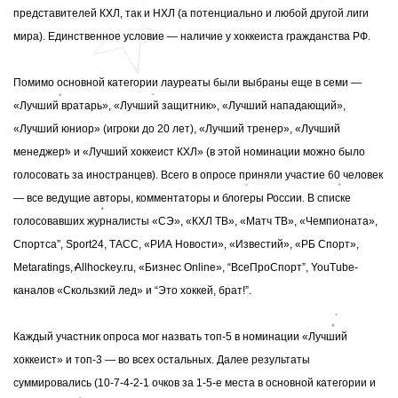
представителей КХЛ, так и НХЛ (а потенциально и любой другой лиги
мира). Единственное условие — наличие у хоккеиста гражданства РФ.
Помимо основной категории лауреаты были выбраны еще в семи —
«Лучший вратарь», «Лучший защитник», «Лучший нападающий»,
«Лучший юниор» (игроки до 20 лет), «Лучший тренер», «Лучший
менеджер» и «Лучший хоккеист КХЛ» (в этой номинации можно было
голосовать за иностранцев). Всего в опросе приняли участие 60 человек
— все ведущие авторы, комментаторы и блогеры России. В списке
голосовавших
журналисты «СЭ», «КХЛ ТВ», «Матч ТВ», «Чемпионата»,
Cпортса”, Sport24, ТАСС, «РИА Новости», «Известий», «РБ Спорт»,
Metaratings, Allhockey.ru, «Бизнес Online», “ВсеПроСпорт”, YouTube-
каналов «Скользкий лед» и “Это хоккей, брат!”.
Каждый участник опроса мог назвать топ-5 в номинации «Лучший
хоккеист» и топ-3 — во всех остальных. Далее результаты
суммировались (10-7-4-2-1 очков за 1-5-е места в основной категории и