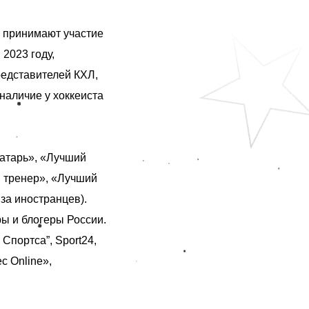
 принимают участие
2023 году,
редставителей КХЛ,
наличие у хоккеиста
атарь», «Лучший
й тренер», «Лучший
за иностранцев).
ы и блогеры России.
Cпортса”, Sport24,
с Online»,