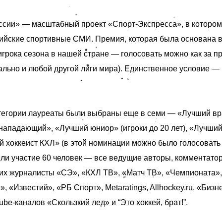
ссии» — масштабный проект «Спорт-Экспресса», в котором
ийские спортивные СМИ. Премия, которая была основана в 
игрока сезона в нашей стране — голосовать можно как за п
ально и любой другой лиги мира). Единственное условие — 
тегории лауреаты были выбраны еще в семи — «Лучший вр
нападающий», «Лучший юниор» (игроки до 20 лет), «Лучши
 хоккеист КХЛ» (в этой номинации можно было голосовать 
яли участие 60 человек — все ведущие авторы, комментатор
ших
журналисты «СЭ», «КХЛ ТВ», «Матч ТВ», «Чемпионата», 
 «Известий», «РБ Спорт», Metaratings, Allhockey.ru, «Бизне
be-каналов «Скользкий лед» и “Это хоккей, брат!”.