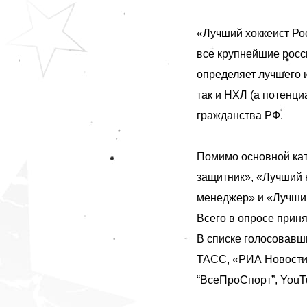
«Лучший хоккеист Ро
все крупнейшие росс
определяет лучшего 
так и НХЛ (а потенци
гражданства РФ.
Помимо основной ка
защитник», «Лучший 
менеджер» и «Лучший
Всего в опросе прин
В списке голосовав
ТАСС, «РИА Новости»,
“ВсеПроСпорт”, YouTu