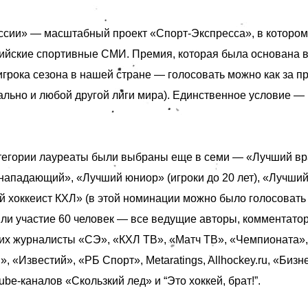
ссии» — масштабный проект «Спорт-Экспресса», в котором
ийские спортивные СМИ. Премия, которая была основана в 
игрока сезона в нашей стране — голосовать можно как за п
ально и любой другой лиги мира). Единственное условие — 
тегории лауреаты были выбраны еще в семи — «Лучший вр
нападающий», «Лучший юниор» (игроки до 20 лет), «Лучши
 хоккеист КХЛ» (в этой номинации можно было голосовать 
яли участие 60 человек — все ведущие авторы, комментатор
ших
журналисты «СЭ», «КХЛ ТВ», «Матч ТВ», «Чемпионата», 
 «Известий», «РБ Спорт», Metaratings, Allhockey.ru, «Бизне
be-каналов «Скользкий лед» и “Это хоккей, брат!”.