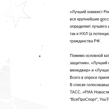
«Лучший хоккеист Ро
все крупнейшие росс
определяет лучшего 
так и НХЛ (а потенци
гражданства РФ.
Помимо основной ка
защитник», «Лучший 
менеджер» и «Лучший
Всего в опросе прин
В списке голосовав
ТАСС, «РИА Новости»,
“ВсеПроСпорт”, YouTu