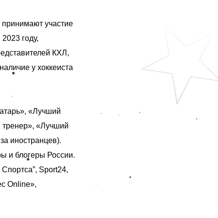
 принимают участие
2023 году,
редставителей КХЛ,
наличие у хоккеиста
атарь», «Лучший
й тренер», «Лучший
за иностранцев).
ы и блогеры России.
Cпортса”, Sport24,
с Online»,