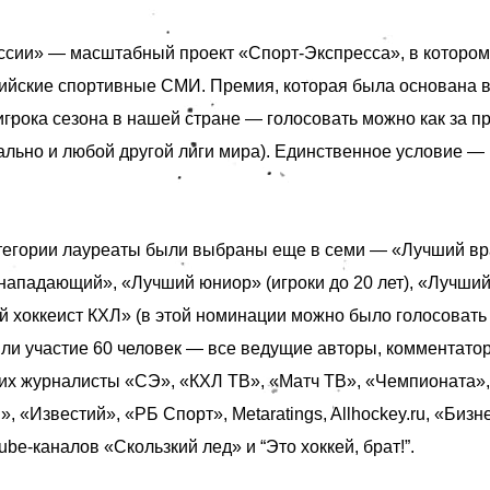
ссии» — масштабный проект «Спорт-Экспресса», в котором
ийские спортивные СМИ. Премия, которая была основана в 
игрока сезона в нашей стране — голосовать можно как за п
ально и любой другой лиги мира). Единственное условие — 
тегории лауреаты были выбраны еще в семи — «Лучший вр
нападающий», «Лучший юниор» (игроки до 20 лет), «Лучши
 хоккеист КХЛ» (в этой номинации можно было голосовать 
яли участие 60 человек — все ведущие авторы, комментатор
ших
журналисты «СЭ», «КХЛ ТВ», «Матч ТВ», «Чемпионата», 
 «Известий», «РБ Спорт», Metaratings, Allhockey.ru, «Бизне
be-каналов «Скользкий лед» и “Это хоккей, брат!”.