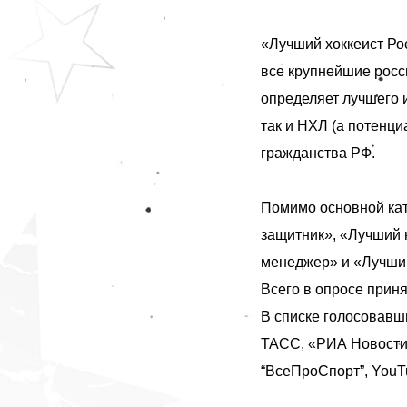
«Лучший хоккеист Ро
все крупнейшие росс
определяет лучшего 
так и НХЛ (а потенци
гражданства РФ.
Помимо основной ка
защитник», «Лучший 
менеджер» и «Лучший
Всего в опросе прин
В списке голосовав
ТАСС, «РИА Новости»,
“ВсеПроСпорт”, YouTu