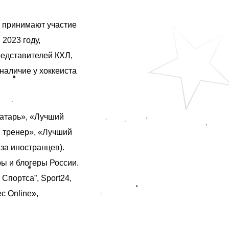
 принимают участие
2023 году,
редставителей КХЛ,
наличие у хоккеиста
атарь», «Лучший
й тренер», «Лучший
за иностранцев).
ы и блогеры России.
Cпортса”, Sport24,
с Online»,