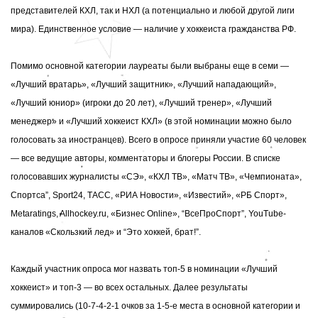
представителей КХЛ, так и НХЛ (а потенциально и любой другой лиги
мира). Единственное условие — наличие у хоккеиста гражданства РФ.
Помимо основной категории лауреаты были выбраны еще в семи —
«Лучший вратарь», «Лучший защитник», «Лучший нападающий»,
«Лучший юниор» (игроки до 20 лет), «Лучший тренер», «Лучший
менеджер» и «Лучший хоккеист КХЛ» (в этой номинации можно было
голосовать за иностранцев). Всего в опросе приняли участие 60 человек
— все ведущие авторы, комментаторы и блогеры России. В списке
голосовавших
журналисты «СЭ», «КХЛ ТВ», «Матч ТВ», «Чемпионата»,
Cпортса”, Sport24, ТАСС, «РИА Новости», «Известий», «РБ Спорт»,
Metaratings, Allhockey.ru, «Бизнес Online», “ВсеПроСпорт”, YouTube-
каналов «Скользкий лед» и “Это хоккей, брат!”.
Каждый участник опроса мог назвать топ-5 в номинации «Лучший
хоккеист» и топ-3 — во всех остальных. Далее результаты
суммировались (10-7-4-2-1 очков за 1-5-е места в основной категории и