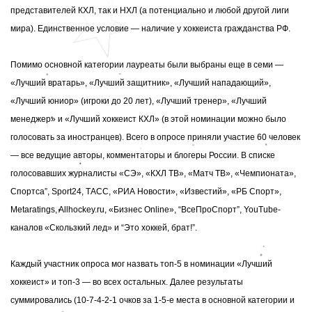
представителей КХЛ, так и НХЛ (а потенциально и любой другой лиги
мира). Единственное условие — наличие у хоккеиста гражданства РФ.
Помимо основной категории лауреаты были выбраны еще в семи —
«Лучший вратарь», «Лучший защитник», «Лучший нападающий»,
«Лучший юниор» (игроки до 20 лет), «Лучший тренер», «Лучший
менеджер» и «Лучший хоккеист КХЛ» (в этой номинации можно было
голосовать за иностранцев). Всего в опросе приняли участие 60 человек
— все ведущие авторы, комментаторы и блогеры России. В списке
голосовавших
журналисты «СЭ», «КХЛ ТВ», «Матч ТВ», «Чемпионата»,
Cпортса”, Sport24, ТАСС, «РИА Новости», «Известий», «РБ Спорт»,
Metaratings, Allhockey.ru, «Бизнес Online», “ВсеПроСпорт”, YouTube-
каналов «Скользкий лед» и “Это хоккей, брат!”.
Каждый участник опроса мог назвать топ-5 в номинации «Лучший
хоккеист» и топ-3 — во всех остальных. Далее результаты
суммировались (10-7-4-2-1 очков за 1-5-е места в основной категории и