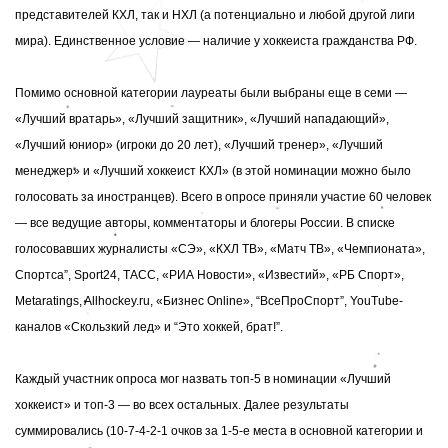
представителей КХЛ, так и НХЛ (а потенциально и любой другой лиги
мира). Единственное условие — наличие у хоккеиста гражданства РФ.
Помимо основной категории лауреаты были выбраны еще в семи —
«Лучший вратарь», «Лучший защитник», «Лучший нападающий»,
«Лучший юниор» (игроки до 20 лет), «Лучший тренер», «Лучший
менеджер» и «Лучший хоккеист КХЛ» (в этой номинации можно было
голосовать за иностранцев). Всего в опросе приняли участие 60 человек
— все ведущие авторы, комментаторы и блогеры России. В списке
голосовавших
журналисты «СЭ», «КХЛ ТВ», «Матч ТВ», «Чемпионата»,
Cпортса”, Sport24, ТАСС, «РИА Новости», «Известий», «РБ Спорт»,
Metaratings, Allhockey.ru, «Бизнес Online», “ВсеПроСпорт”, YouTube-
каналов «Скользкий лед» и “Это хоккей, брат!”.
Каждый участник опроса мог назвать топ-5 в номинации «Лучший
хоккеист» и топ-3 — во всех остальных. Далее результаты
суммировались (10-7-4-2-1 очков за 1-5-е места в основной категории и