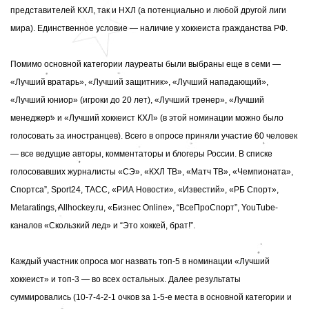
представителей КХЛ, так и НХЛ (а потенциально и любой другой лиги
мира). Единственное условие — наличие у хоккеиста гражданства РФ.
Помимо основной категории лауреаты были выбраны еще в семи —
«Лучший вратарь», «Лучший защитник», «Лучший нападающий»,
«Лучший юниор» (игроки до 20 лет), «Лучший тренер», «Лучший
менеджер» и «Лучший хоккеист КХЛ» (в этой номинации можно было
голосовать за иностранцев). Всего в опросе приняли участие 60 человек
— все ведущие авторы, комментаторы и блогеры России. В списке
голосовавших
журналисты «СЭ», «КХЛ ТВ», «Матч ТВ», «Чемпионата»,
Cпортса”, Sport24, ТАСС, «РИА Новости», «Известий», «РБ Спорт»,
Metaratings, Allhockey.ru, «Бизнес Online», “ВсеПроСпорт”, YouTube-
каналов «Скользкий лед» и “Это хоккей, брат!”.
Каждый участник опроса мог назвать топ-5 в номинации «Лучший
хоккеист» и топ-3 — во всех остальных. Далее результаты
суммировались (10-7-4-2-1 очков за 1-5-е места в основной категории и