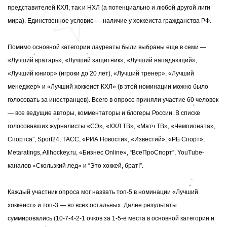
представителей КХЛ, так и НХЛ (а потенциально и любой другой лиги
мира). Единственное условие — наличие у хоккеиста гражданства РФ.
Помимо основной категории лауреаты были выбраны еще в семи —
«Лучший вратарь», «Лучший защитник», «Лучший нападающий»,
«Лучший юниор» (игроки до 20 лет), «Лучший тренер», «Лучший
менеджер» и «Лучший хоккеист КХЛ» (в этой номинации можно было
голосовать за иностранцев). Всего в опросе приняли участие 60 человек
— все ведущие авторы, комментаторы и блогеры России. В списке
голосовавших
журналисты «СЭ», «КХЛ ТВ», «Матч ТВ», «Чемпионата»,
Cпортса”, Sport24, ТАСС, «РИА Новости», «Известий», «РБ Спорт»,
Metaratings, Allhockey.ru, «Бизнес Online», “ВсеПроСпорт”, YouTube-
каналов «Скользкий лед» и “Это хоккей, брат!”.
Каждый участник опроса мог назвать топ-5 в номинации «Лучший
хоккеист» и топ-3 — во всех остальных. Далее результаты
суммировались (10-7-4-2-1 очков за 1-5-е места в основной категории и